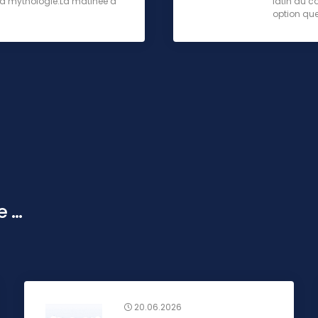
e la mythologie.La matinée a
latin au c
option que
...
20.06.2026