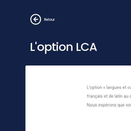
Retour
L'option LCA
L’option « langues et 
français et de latin au
Nous espérons que vou