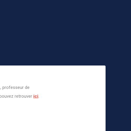
é, professeur de
 pouvez retro
uver
ici
.