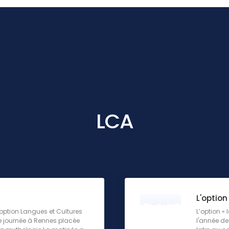
LCA
L'option
 l'option Langues et Cultures
L’option « 
ne journée à Rennes placée
l'année de