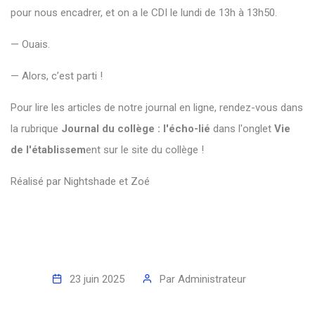
pour
nous
encadrer,
et
on
a
le
CDI
le
lundi
de
13h
à
13h50.
—
Ouais.
—
Alors,
c’est
parti !
Pour lire les articles de notre journal en ligne, rendez-vous dans
la rubrique
Journal du collège : l'écho-lié
dans l'onglet
Vie
de l'établissem
ent sur le site du collège !
Réalisé
par
Nightshade et Zoé
23 juin 2025
Par
Administrateur