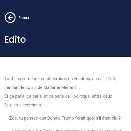
Retour
Edito
Tout
a
commencé
en
décembre,
un
vendredi,
en
salle
103,
pendant
le
cours
de
Madame
Ménard.
Et
ça
parle,
ça
parle,
et
ça
parle
de…
politique,
entre
deux
feuilles
d’exercices.
—
Zoé,
tu
penses
que
Donald
Trump
ferait
quoi
s’il
était
élu ?