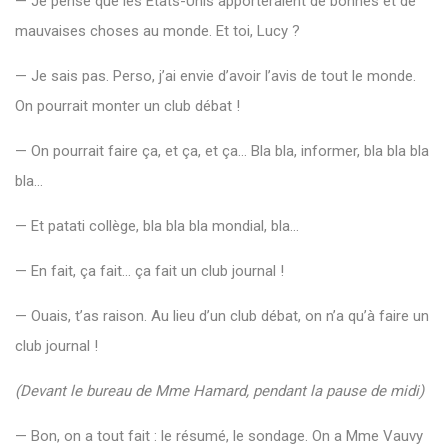
—
Je
pense
que
les
États-
Unis
apporteraient
de
bonnes
et
de
mauvaises
choses
au
monde.
Et
toi,
Lucy ?
—
Je
sais
pas.
Perso,
j’ai
envie
d’avoir
l’avis
de
tout
le
monde.
On
pourrait
monter
un
club
débat !
—
On
pourrait
faire
ça,
et
ça,
et
ça…
Bla
bla,
informer,
bla
bla
bla
bla…
—
Et
patati
collège,
bla
bla
bla
mondial,
bla…
—
En
fait,
ça
fait…
ça
fait
un
club
journal !
—
Ouais,
t’as
raison.
Au
lieu
d’un
club
débat,
on
n’a
qu’à
faire
un
club
journal !
(
Devant
le
bureau
de
Mme
Hamard,
pendant
la
pause
de
midi)
—
Bon,
on
a
tout
fait :
le
résumé,
le
sondage.
On
a
Mme
Vauvy