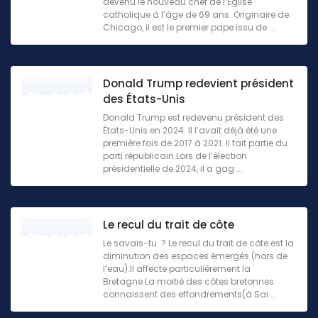
devenu le nouveau chef de l’Église
catholique à l’âge de 69 ans. Originaire de
Chicago, il est le premier pape issu de ...
Donald Trump redevient président
des États-Unis
Donald Trump est redevenu président des
États-Unis en 2024. Il l’avait déjà été une
première fois de 2017 à 2021. Il fait partie du
parti républicain.Lors de l’élection
présidentielle de 2024, il a gag ...
Le recul du trait de côte
Le savais-tu ? Le recul du trait de côte est la
diminution des espaces émergés (hors de
l’eau).Il affecte particulièrement la
Bretagne.La moitié des côtes bretonnes
connaissent des effondrements(à Sai ...