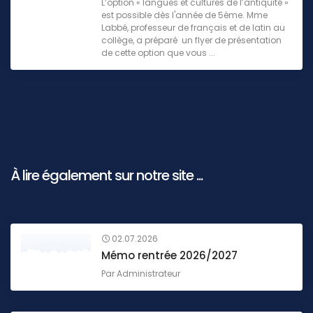
L’option « langues et cultures de l’antiquité »
est possible dès l'année de 5ème. Mme
Labbé, professeur de français et de latin au
collège, a préparé un flyer de présentation
de cette option que vous ...
À lire également sur notre site ...
02.07.2026
Mémo rentrée 2026/2027
Par
Administrateur