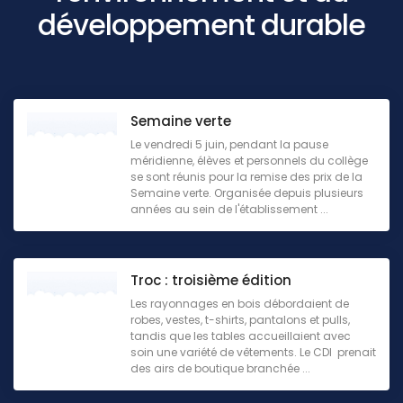
développement durable
Semaine verte
Le vendredi 5 juin, pendant la pause
méridienne, élèves et personnels du collège
se sont réunis pour la remise des prix de la
Semaine verte. Organisée depuis plusieurs
années au sein de l'établissement ...
Troc : troisième édition
Les rayonnages en bois débordaient de
robes, vestes, t-shirts, pantalons et pulls,
tandis que les tables accueillaient avec
soin une variété de vêtements. Le CDI prenait
des airs de boutique branchée ...