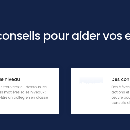
 conseils pour aider vos 
ue niveau
Des cons
us trouverez ci-dessous les
Des élèves
s matières et les niveaux :-
actions et
-Etre un collégien en classe
œuvre pour
conseils d