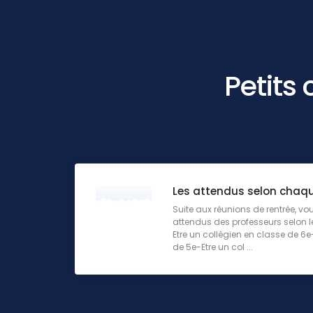
Petits
Les attendus selon chaq
Suite aux réunions de rentrée, vo
attendus des professeurs selon le
Etre un collégien en classe de 6e
de 5e-Etre un col ...