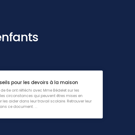
enfants
eils pour les devoirs à la maison
 de 6e ont réfléchi avec Mme Bédelet sur les
 les circonstances qui peuvent êtres mises en
 les aider dans leur travail scolaire. Retrouver leur
ans ce document. ...