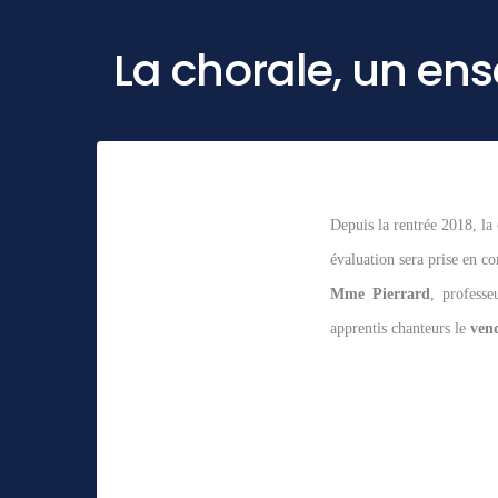
La chorale, un en
Depuis la rentrée 2018, la 
évaluation sera prise en c
Mme Pierrard
, professe
apprentis chanteurs le
vend