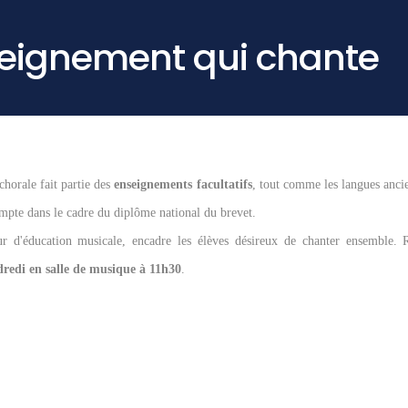
seignement qui chante
chorale fait partie des
enseignements facultatifs
, tout comme les langues anci
ompte dans le cadre du diplôme national du brevet.
ur d'éducation musicale, encadre les élèves désireux de chanter ensemble. 
redi en salle de musique à 11h30
.