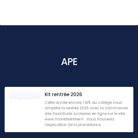
APE
Kit rentrée 2026
Cette année encore, l’APE du collège vous
simplifie la rentrée 2026 avec la commande
des fournitures scolaires en ligne sur le site
www.monkitrentree.fr . Vous trouverez
l'explication de la procédure e ...