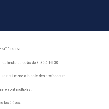
me
: M
Le Fol
: les lundis et jeudis de 8h30 à 16h30
uloir qui mène à la salle des professeurs
ière sont multiples :
e les élèves,