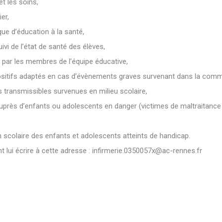
t les soins,
er,
e d’éducation à la santé,
uivi de l’état de santé des élèves,
s par les membres de l’équipe éducative,
ositifs adaptés en cas d’évènements graves survenant dans la comm
s transmissibles survenues en milieu scolaire,
auprès d’enfants ou adolescents en danger (victimes de maltraitance
on scolaire des enfants et adolescents atteints de handicap.
lui écrire à cette adresse :
infirmerie.0350057x@ac-rennes.fr