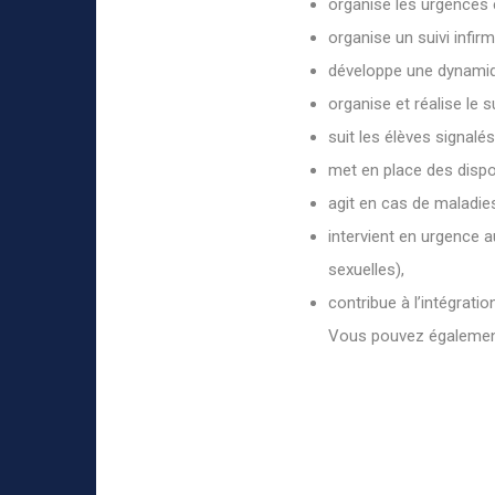
organise les urgences e
organise un suivi infirmi
développe une dynamiqu
organise et réalise le s
suit les élèves signalé
met en place des disp
agit en cas de maladie
intervient en urgence 
sexuelles),
contribue à l’intégrati
Vous pouvez également 