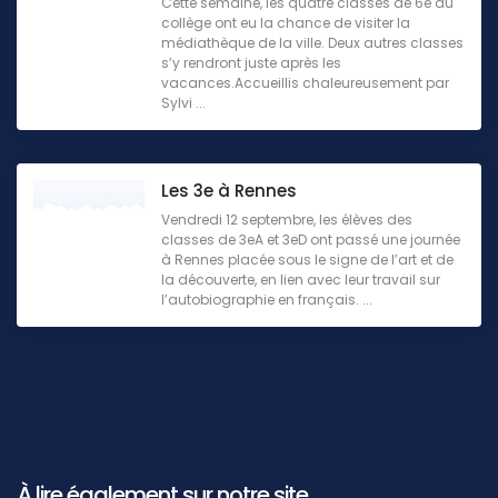
Cette semaine, les quatre classes de 6e du
collège ont eu la chance de visiter la
médiathèque de la ville. Deux autres classes
s’y rendront juste après les
vacances.Accueillis chaleureusement par
Sylvi ...
Les 3e à Rennes
Vendredi 12 septembre, les élèves des
classes de 3eA et 3eD ont passé une journée
à Rennes placée sous le signe de l’art et de
la découverte, en lien avec leur travail sur
l’autobiographie en français. ...
À lire également sur notre site ...