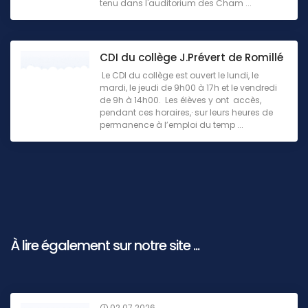
tenu dans l'auditorium des Cham ...
CDI du collège J.Prévert de Romillé
Le CDI du collège est ouvert le lundi, le
mardi, le jeudi de 9h00 à 17h et le vendredi
de 9h à 14h00. Les élèves y ont accès,
pendant ces horaires,· sur leurs heures de
permanence à l’emploi du temp ...
À lire également sur notre site ...
02.07.2026