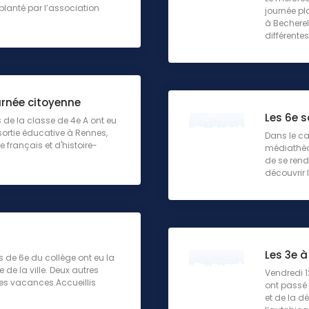
planté par l’association
journée pl
à Becherel.
différentes
urnée citoyenne
Les 6e s
s de la classe de 4e A ont eu
 sortie éducative à Rennes,
Dans le ca
 français et d'histoire-
médiathèqu
de se rend
découvrir l
Les 3e 
s de 6e du collège ont eu la
de la ville. Deux autres
Vendredi 1
les vacances.Accueillis
ont passé 
et de la dé