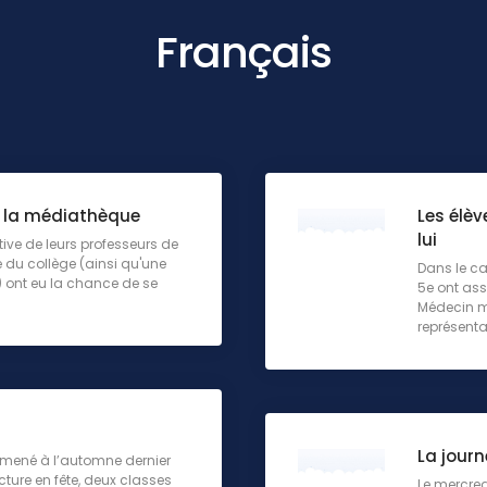
Français
à la médiathèque
Les élè
lui
tive de leurs professeurs de
e du collège (ainsi qu'une
Dans le ca
) ont eu la chance de se
5e ont ass
Médecin ma
représenta
La jour
 mené à l’automne dernier
cture en fête, deux classes
Le mercred