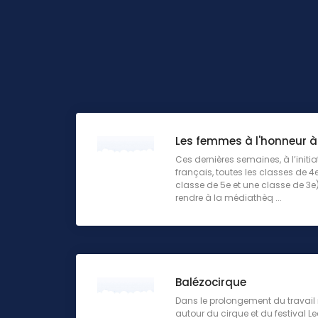
Les femmes à l'honneur 
Ces dernières semaines, à l’initia
français, toutes les classes de 4
classe de 5e et une classe de 3e
rendre à la médiathèq ...
Balézocirque
Dans le prolongement du travail
autour du cirque et du festival Le