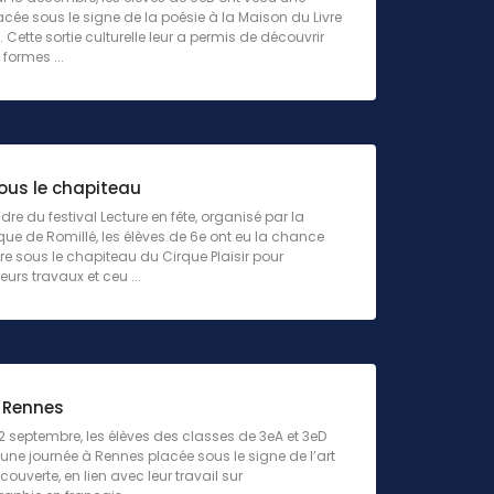
acée sous le signe de la poésie à la Maison du Livre
 Cette sortie culturelle leur a permis de découvrir
 formes ...
ous le chapiteau
dre du festival Lecture en fête, organisé par la
e de Romillé, les élèves de 6e ont eu la chance
re sous le chapiteau du Cirque Plaisir pour
eurs travaux et ceu ...
à Rennes
2 septembre, les élèves des classes de 3eA et 3eD
une journée à Rennes placée sous le signe de l’art
couverte, en lien avec leur travail sur