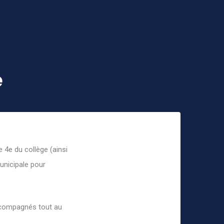
e
e 4e du collège (ainsi
unicipale pour
 accompagnés tout au