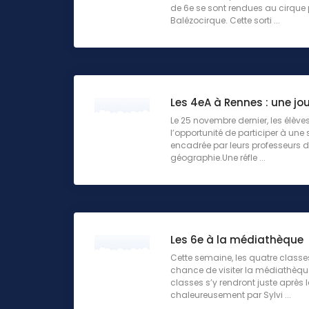
de 6e se sont rendues au cirque 
Balézocirque. Cette sorti ...
Les 4eA à Rennes : une jo
Le 25 novembre dernier, les élève
l’opportunité de participer à une
encadrée par leurs professeurs de
géographie.Une réfle ...
Les 6e à la médiathèque
Cette semaine, les quatre classe
chance de visiter la médiathèque 
classes s’y rendront juste après 
chaleureusement par Sylvi ...