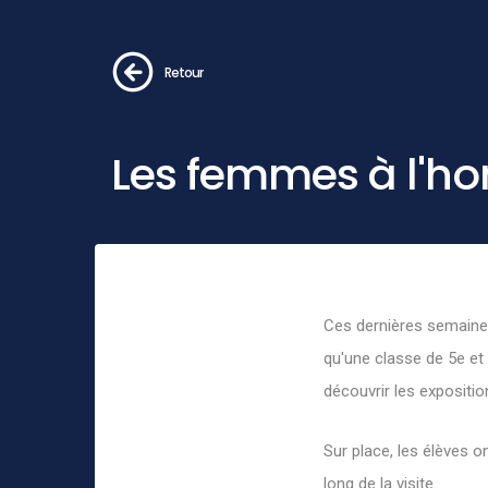
Retour
Les femmes à l'h
Ces dernières semaines,
qu'une classe de 5e et
découvrir les exposit
Sur place, les élèves o
long de la visite.