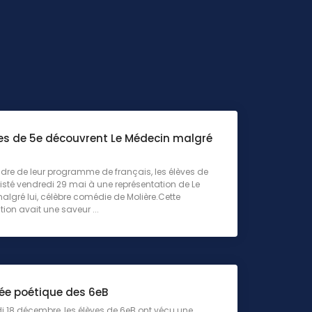
ves de 5e découvrent Le Médecin malgré
dre de leur programme de français, les élèves de
isté vendredi 29 mai à une représentation de Le
lgré lui, célèbre comédie de Molière.Cette
tion avait une saveur ...
née poétique des 6eB
i 18 décembre, les élèves de 6eB ont vécu une